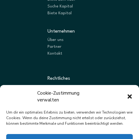
Suche Kapital
Biete Kapital
Unternehmen
Über uns
Partner
Kontakt
Rechtliches
AGBs
Cookie-Zustimmung
Datenschutz
verwalten
Impressum
Um dir ein optimales Erlebnis zu bieten, verwenden wir Technologien wie
Cookies. Wenn du deine Zustimmung nicht erteilst oder zurückziehst,
können bestimmte Merkmale und Funktionen beeinträchtigt werden.
Newsletter
Neue Listungen und Angebote zuerst erhalten.