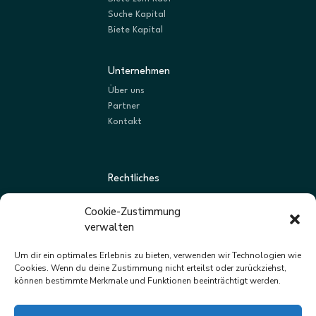
Suche Kapital
Biete Kapital
Unternehmen
Über uns
Partner
Kontakt
Rechtliches
AGBs
Cookie-Zustimmung
Datenschutz
verwalten
Impressum
Um dir ein optimales Erlebnis zu bieten, verwenden wir Technologien wie
Cookies. Wenn du deine Zustimmung nicht erteilst oder zurückziehst,
können bestimmte Merkmale und Funktionen beeinträchtigt werden.
Newsletter
Neue Listungen und Angebote zuerst erhalten.