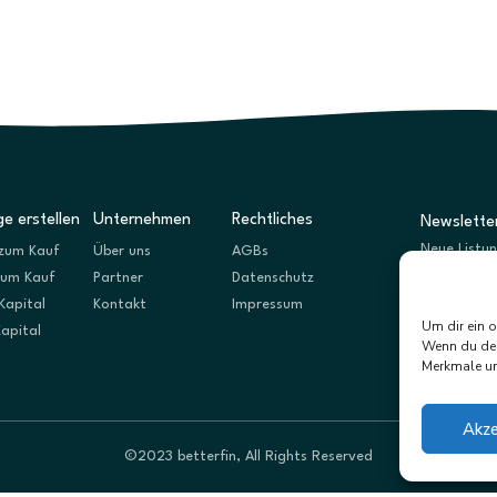
e erstellen
Unternehmen
Rechtliches
Newslette
Neue Listu
zum Kauf
Über uns
AGBs
zum Kauf
Partner
Datenschutz
Kapital
Kontakt
Impressum
Um dir ein 
Kapital
Wenn du dei
Merkmale un
Akze
©2023 betterfin, All Rights Reserved