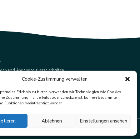
r
ngen und Angebote zuerst erhalten.
Cookie-Zustimmung verwalten
Abonnieren
optimales Erlebnis zu bieten, verwenden wir Technologien wie Cookies.
ne Zustimmung nicht erteilst oder zurückziehst, können bestimmte
d Funktionen beeinträchtigt werden.
ptieren
Ablehnen
Einstellungen ansehen