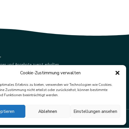
r
ngen und Angebote zuerst erhalten.
Cookie-Zustimmung verwalten
Abonnieren
optimales Erlebnis zu bieten, verwenden wir Technologien wie Cookies.
ne Zustimmung nicht erteilst oder zurückziehst, können bestimmte
d Funktionen beeinträchtigt werden.
ptieren
Ablehnen
Einstellungen ansehen