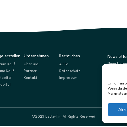
e erstellen
Unternehmen
Rechtliches
Newslette
Neue Listu
zum Kauf
Über uns
AGBs
zum Kauf
Partner
Datenschutz
Kapital
Kontakt
Impressum
Um dir ein 
Kapital
Wenn du dei
Merkmale un
Akze
©2023 betterfin, All Rights Reserved