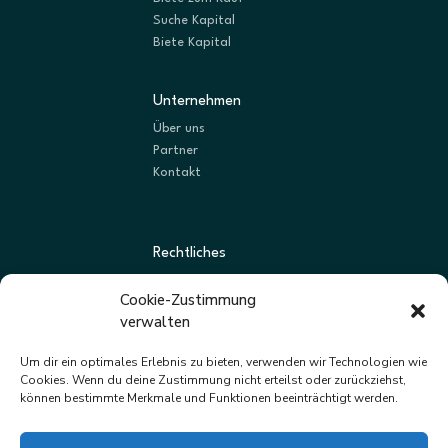
Suche Kapital
Biete Kapital
Unternehmen
Über uns
Partner
Kontakt
Rechtliches
AGBs
Cookie-Zustimmung
Datenschutz
verwalten
Impressum
Um dir ein optimales Erlebnis zu bieten, verwenden wir Technologien wie
Cookies. Wenn du deine Zustimmung nicht erteilst oder zurückziehst,
können bestimmte Merkmale und Funktionen beeinträchtigt werden.
Newsletter
Neue Listungen und Angebote zuerst erhalten.