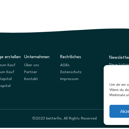
e erstellen
Unternehmen
Rechtliches
Newslette
Neue Listu
zum Kauf
Über uns
AGBs
zum Kauf
Partner
Datenschutz
Kapital
Kontakt
Impressum
Um dir ein 
Kapital
Wenn du dei
Merkmale un
Akze
©2023 betterfin, All Rights Reserved