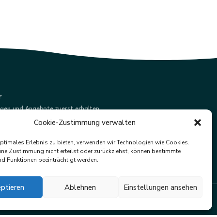
r
ngen und Angebote zuerst erhalten.
Cookie-Zustimmung verwalten
Abonnieren
optimales Erlebnis zu bieten, verwenden wir Technologien wie Cookies.
ne Zustimmung nicht erteilst oder zurückziehst, können bestimmte
d Funktionen beeinträchtigt werden.
ptieren
Ablehnen
Einstellungen ansehen