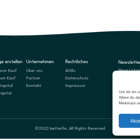
e erstellen
Unternehmen
Rechtliches
Newslette
Neue Listu
zum Kauf
Über uns
AGBs
zum Kauf
Partner
Datenschutz
Kapital
Kontakt
Impressum
Um dir ein 
Kapital
Wenn du dei
Merkmale un
Akze
©2023 betterfin, All Rights Reserved