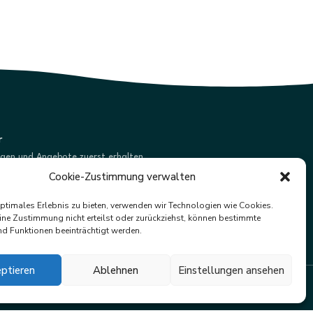
r
ngen und Angebote zuerst erhalten.
Cookie-Zustimmung verwalten
Abonnieren
optimales Erlebnis zu bieten, verwenden wir Technologien wie Cookies.
ne Zustimmung nicht erteilst oder zurückziehst, können bestimmte
d Funktionen beeinträchtigt werden.
ptieren
Ablehnen
Einstellungen ansehen