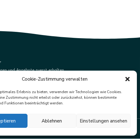
r
ngen und Angebote zuerst erhalten.
Cookie-Zustimmung verwalten
Abonnieren
optimales Erlebnis zu bieten, verwenden wir Technologien wie Cookies.
ne Zustimmung nicht erteilst oder zurückziehst, können bestimmte
d Funktionen beeinträchtigt werden.
ptieren
Ablehnen
Einstellungen ansehen