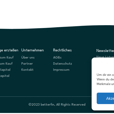
e erstellen
Unternehmen
Rechtliches
Newslette
Neue Listu
zum Kauf
Über uns
AGBs
zum Kauf
Partner
Datenschutz
Kapital
Kontakt
Impressum
Um dir ein 
Kapital
Wenn du dei
Merkmale un
Akze
©2023 betterfin, All Rights Reserved