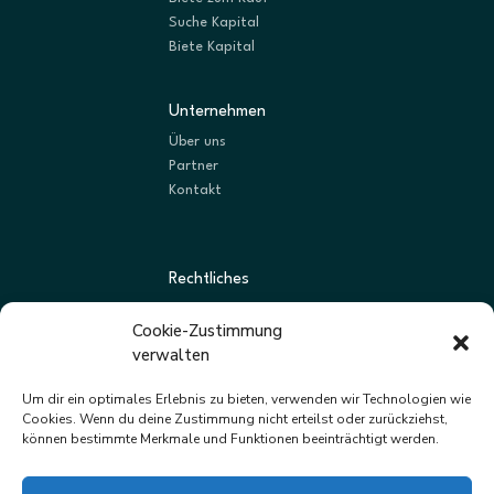
Suche Kapital
Biete Kapital
Unternehmen
Über uns
Partner
Kontakt
Rechtliches
AGBs
Cookie-Zustimmung
Datenschutz
verwalten
Impressum
Um dir ein optimales Erlebnis zu bieten, verwenden wir Technologien wie
Cookies. Wenn du deine Zustimmung nicht erteilst oder zurückziehst,
können bestimmte Merkmale und Funktionen beeinträchtigt werden.
Newsletter
Neue Listungen und Angebote zuerst erhalten.