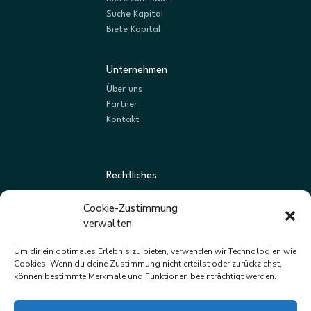
Suche Kapital
Biete Kapital
Unternehmen
Über uns
Partner
Kontakt
Rechtliches
AGBs
Cookie-Zustimmung
Datenschutz
verwalten
Impressum
Um dir ein optimales Erlebnis zu bieten, verwenden wir Technologien wie
Cookies. Wenn du deine Zustimmung nicht erteilst oder zurückziehst,
können bestimmte Merkmale und Funktionen beeinträchtigt werden.
Newsletter
Neue Listungen und Angebote zuerst erhalten.