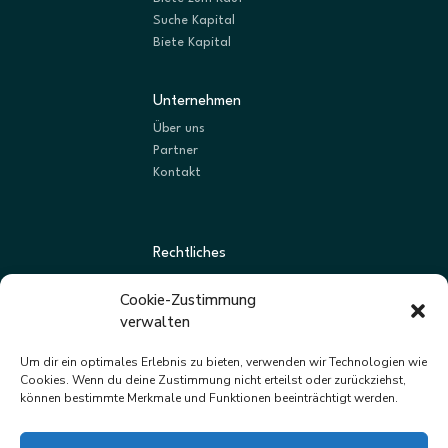
Suche Kapital
Biete Kapital
Unternehmen
Über uns
Partner
Kontakt
Rechtliches
AGBs
Cookie-Zustimmung
Datenschutz
verwalten
Impressum
Um dir ein optimales Erlebnis zu bieten, verwenden wir Technologien wie
Cookies. Wenn du deine Zustimmung nicht erteilst oder zurückziehst,
können bestimmte Merkmale und Funktionen beeinträchtigt werden.
Newsletter
Neue Listungen und Angebote zuerst erhalten.