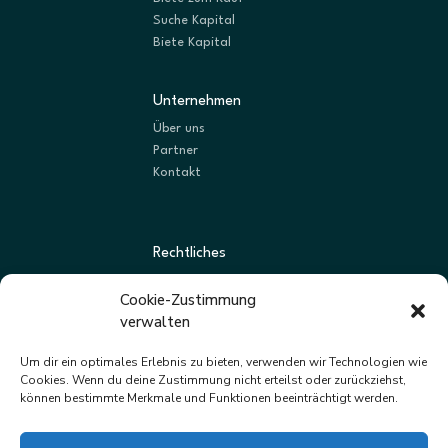
Suche Kapital
Biete Kapital
Unternehmen
Über uns
Partner
Kontakt
Rechtliches
AGBs
Cookie-Zustimmung
Datenschutz
verwalten
Impressum
Um dir ein optimales Erlebnis zu bieten, verwenden wir Technologien wie
Cookies. Wenn du deine Zustimmung nicht erteilst oder zurückziehst,
können bestimmte Merkmale und Funktionen beeinträchtigt werden.
Newsletter
Neue Listungen und Angebote zuerst erhalten.