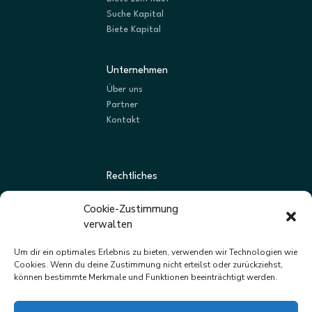
Suche Kapital
Biete Kapital
Unternehmen
Über uns
Partner
Kontakt
Rechtliches
AGBs
Cookie-Zustimmung
Datenschutz
verwalten
Impressum
Um dir ein optimales Erlebnis zu bieten, verwenden wir Technologien wie
Cookies. Wenn du deine Zustimmung nicht erteilst oder zurückziehst,
können bestimmte Merkmale und Funktionen beeinträchtigt werden.
Newsletter
Neue Listungen und Angebote zuerst erhalten.