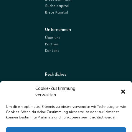
Suche Kapital
Biete Kapital
Unternehmen
Über uns
Partner
Kontakt
Rechtliches
AGBs
Cookie-Zustimmung
Datenschutz
verwalten
Impressum
Um dir ein optimales Erlebnis zu bieten, verwenden wir Technologien wie
Cookies. Wenn du deine Zustimmung nicht erteilst oder zurückziehst,
können bestimmte Merkmale und Funktionen beeinträchtigt werden.
Newsletter
Neue Listungen und Angebote zuerst erhalten.