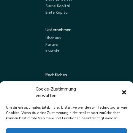
Suche Kapital
Biete Kapital
Unternehmen
Über uns
Partner
Kontakt
Rechtliches
AGBs
Cookie-Zustimmung
Datenschutz
verwalten
Impressum
Um dir ein optimales Erlebnis zu bieten, verwenden wir Technologien wie
Cookies. Wenn du deine Zustimmung nicht erteilst oder zurückziehst,
können bestimmte Merkmale und Funktionen beeinträchtigt werden.
Newsletter
Neue Listungen und Angebote zuerst erhalten.