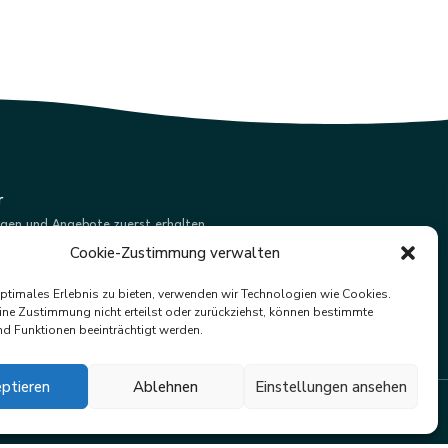
r
ngen und Angebote zuerst erhalten.
Cookie-Zustimmung verwalten
Abonnieren
optimales Erlebnis zu bieten, verwenden wir Technologien wie Cookies.
ne Zustimmung nicht erteilst oder zurückziehst, können bestimmte
d Funktionen beeinträchtigt werden.
ptieren
Ablehnen
Einstellungen ansehen