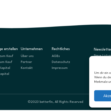
e erstellen
Unternehmen
Rechtliches
Newslette
Neue Listu
zum Kauf
Über uns
AGBs
zum Kauf
Partner
Datenschutz
Kapital
Kontakt
Impressum
Um dir ein 
Kapital
Wenn du dei
Merkmale un
Akze
©2023 betterfin, All Rights Reserved