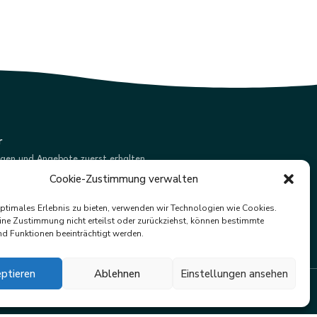
r
ngen und Angebote zuerst erhalten.
Cookie-Zustimmung verwalten
Abonnieren
optimales Erlebnis zu bieten, verwenden wir Technologien wie Cookies.
ne Zustimmung nicht erteilst oder zurückziehst, können bestimmte
d Funktionen beeinträchtigt werden.
ptieren
Ablehnen
Einstellungen ansehen