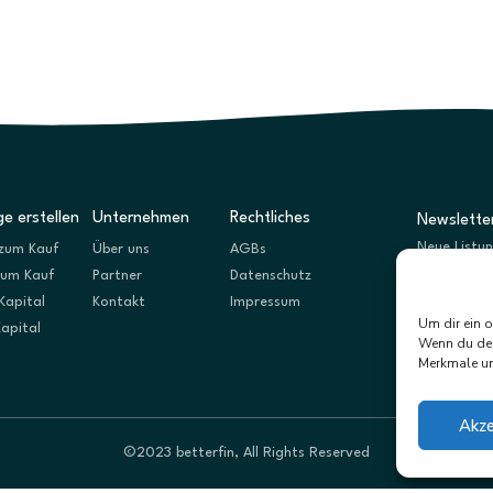
e erstellen
Unternehmen
Rechtliches
Newslette
Neue Listu
zum Kauf
Über uns
AGBs
zum Kauf
Partner
Datenschutz
Kapital
Kontakt
Impressum
Um dir ein 
Kapital
Wenn du dei
Merkmale un
Akze
©2023 betterfin, All Rights Reserved