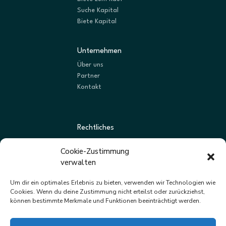
Suche Kapital
Biete Kapital
Unternehmen
Über uns
Partner
Kontakt
Rechtliches
AGBs
Cookie-Zustimmung
Datenschutz
verwalten
Impressum
Um dir ein optimales Erlebnis zu bieten, verwenden wir Technologien wie
Cookies. Wenn du deine Zustimmung nicht erteilst oder zurückziehst,
können bestimmte Merkmale und Funktionen beeinträchtigt werden.
Newsletter
Neue Listungen und Angebote zuerst erhalten.