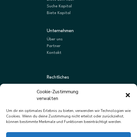
Suche Kapital
Biete Kapital
Unternehmen
Über uns
Partner
Kontakt
Rechtliches
AGBs
Cookie-Zustimmung
Datenschutz
verwalten
Impressum
Um dir ein optimales Erlebnis zu bieten, verwenden wir Technologien wie
Cookies. Wenn du deine Zustimmung nicht erteilst oder zurückziehst,
können bestimmte Merkmale und Funktionen beeinträchtigt werden.
Newsletter
Neue Listungen und Angebote zuerst erhalten.