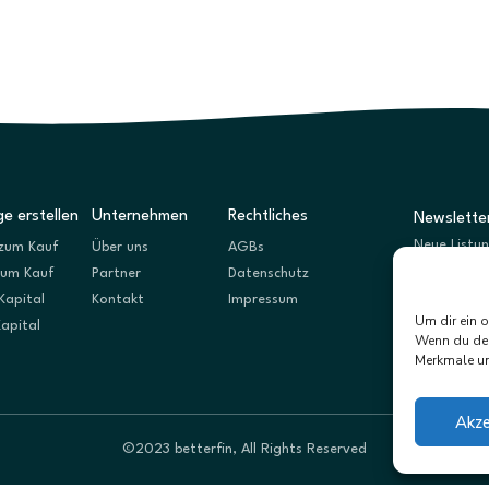
e erstellen
Unternehmen
Rechtliches
Newslette
Neue Listu
zum Kauf
Über uns
AGBs
zum Kauf
Partner
Datenschutz
Kapital
Kontakt
Impressum
Um dir ein 
Kapital
Wenn du dei
Merkmale un
Akze
©2023 betterfin, All Rights Reserved