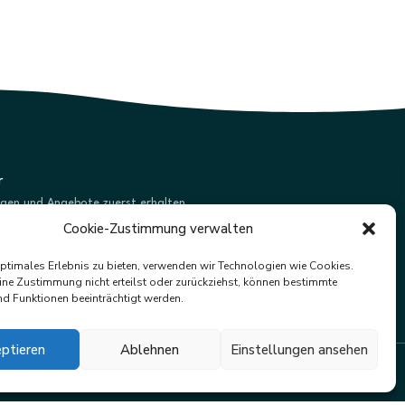
r
ngen und Angebote zuerst erhalten.
Cookie-Zustimmung verwalten
Abonnieren
optimales Erlebnis zu bieten, verwenden wir Technologien wie Cookies.
ne Zustimmung nicht erteilst oder zurückziehst, können bestimmte
d Funktionen beeinträchtigt werden.
ptieren
Ablehnen
Einstellungen ansehen