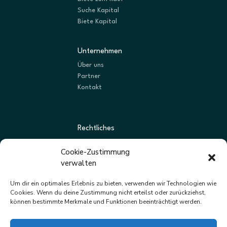
Suche Kapital
Biete Kapital
Unternehmen
Über uns
Partner
Kontakt
Rechtliches
AGBs
Cookie-Zustimmung
Datenschutz
verwalten
Impressum
Um dir ein optimales Erlebnis zu bieten, verwenden wir Technologien wie
Cookies. Wenn du deine Zustimmung nicht erteilst oder zurückziehst,
können bestimmte Merkmale und Funktionen beeinträchtigt werden.
Newsletter
Neue Listungen und Angebote zuerst erhalten.