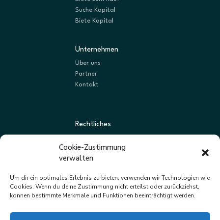
Suche Kapital
Biete Kapital
Unternehmen
Über uns
Partner
Kontakt
Rechtliches
AGBs
Cookie-Zustimmung
Datenschutz
verwalten
Impressum
Um dir ein optimales Erlebnis zu bieten, verwenden wir Technologien wie
Cookies. Wenn du deine Zustimmung nicht erteilst oder zurückziehst,
können bestimmte Merkmale und Funktionen beeinträchtigt werden.
Newsletter
Neue Listungen und Angebote zuerst erhalten.