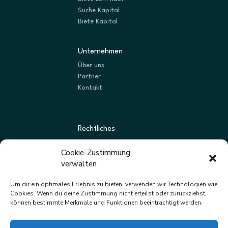
Suche Kapital
Biete Kapital
Unternehmen
Über uns
Partner
Kontakt
Rechtliches
AGBs
Cookie-Zustimmung
Datenschutz
verwalten
Impressum
Um dir ein optimales Erlebnis zu bieten, verwenden wir Technologien wie
Cookies. Wenn du deine Zustimmung nicht erteilst oder zurückziehst,
können bestimmte Merkmale und Funktionen beeinträchtigt werden.
Newsletter
Neue Listungen und Angebote zuerst erhalten.