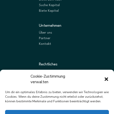
Suche Kapital
Biete Kapital
Unternehmen
Über uns
Partner
Kontakt
Rechtliches
AGBs
Cookie-Zustimmung
Datenschutz
verwalten
Impressum
Um dir ein optimales Erlebnis zu bieten, verwenden wir Technologien wie
Cookies. Wenn du deine Zustimmung nicht erteilst oder zurückziehst,
können bestimmte Merkmale und Funktionen beeinträchtigt werden.
Newsletter
Neue Listungen und Angebote zuerst erhalten.