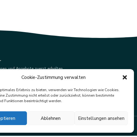
r
ngen und Angebote zuerst erhalten.
Cookie-Zustimmung verwalten
Abonnieren
optimales Erlebnis zu bieten, verwenden wir Technologien wie Cookies.
ne Zustimmung nicht erteilst oder zurückziehst, können bestimmte
d Funktionen beeinträchtigt werden.
ptieren
Ablehnen
Einstellungen ansehen