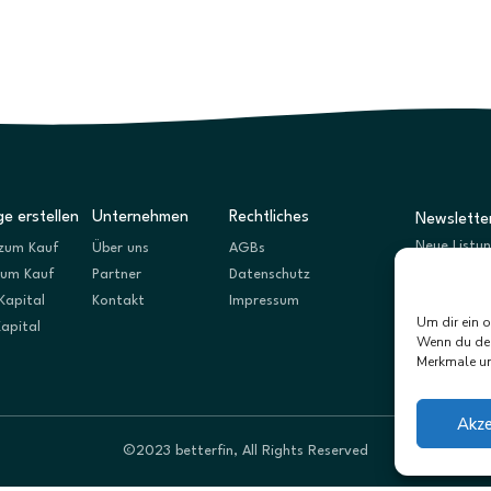
e erstellen
Unternehmen
Rechtliches
Newslette
Neue Listu
zum Kauf
Über uns
AGBs
zum Kauf
Partner
Datenschutz
Kapital
Kontakt
Impressum
Um dir ein 
Kapital
Wenn du dei
Merkmale un
Akze
©2023 betterfin, All Rights Reserved