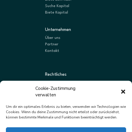
Suche Kapital
Biete Kapital
Unternehmen
Über uns
Partner
Kontakt
Rechtliches
AGBs
Cookie-Zustimmung
Datenschutz
verwalten
Impressum
Um dir ein optimales Erlebnis zu bieten, verwenden wir Technologien wie
Cookies. Wenn du deine Zustimmung nicht erteilst oder zurückziehst,
können bestimmte Merkmale und Funktionen beeinträchtigt werden.
Newsletter
Neue Listungen und Angebote zuerst erhalten.