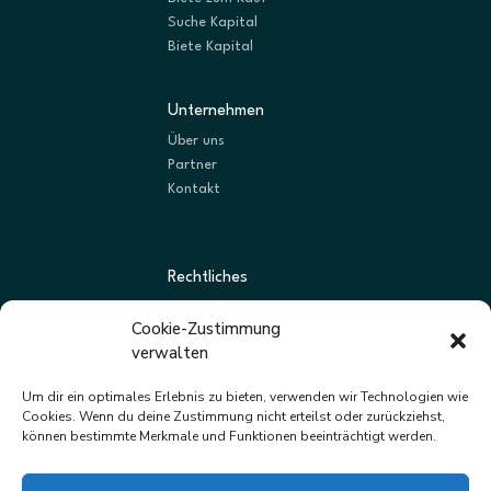
Suche Kapital
Biete Kapital
Unternehmen
Über uns
Partner
Kontakt
Rechtliches
AGBs
Cookie-Zustimmung
Datenschutz
verwalten
Impressum
Um dir ein optimales Erlebnis zu bieten, verwenden wir Technologien wie
Cookies. Wenn du deine Zustimmung nicht erteilst oder zurückziehst,
können bestimmte Merkmale und Funktionen beeinträchtigt werden.
Newsletter
Neue Listungen und Angebote zuerst erhalten.